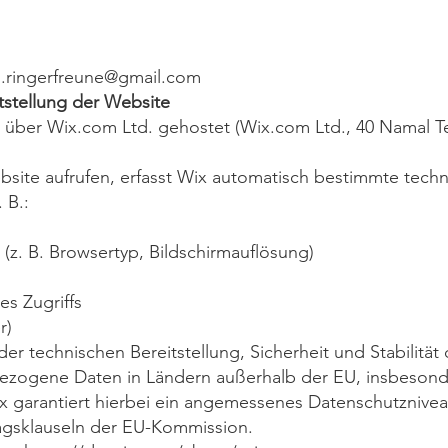
in.ringerfreune@gmail.com
tstellung der Website
über Wix.com Ltd. gehostet (Wix.com Ltd., 40 Namal Tel 
site aufrufen, erfasst Wix automatisch bestimmte techn
 B.:
(z. B. Browsertyp, Bildschirmauflösung)
s Zugriffs
r)
er technischen Bereitstellung, Sicherheit und Stabilität
zogene Daten in Ländern außerhalb der EU, insbesonde
ix garantiert hierbei ein angemessenes Datenschutznive
agsklauseln der EU-Kommission.