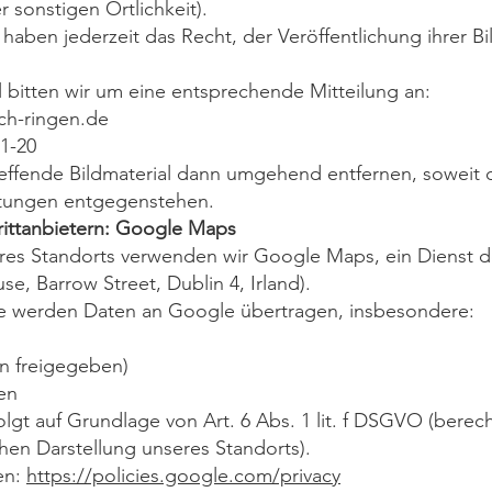
 sonstigen Örtlichkeit).
haben jederzeit das Recht, der Veröffentlichung ihrer Bi
l bitten wir um eine entsprechende Mitteilung an:
ach-ringen.de
11-20
effende Bildmaterial dann umgehend entfernen, soweit
chtungen entgegenstehen.
rittanbietern: Google Maps
eres Standorts verwenden wir Google Maps, ein Dienst d
e, Barrow Street, Dublin 4, Irland).
te werden Daten an Google übertragen, insbesondere:
rn freigegeben)
en
olgt auf Grundlage von Art. 6 Abs. 1 lit. f DSGVO (berech
chen Darstellung unseres Standorts).
en:
https://policies.google.com/privacy