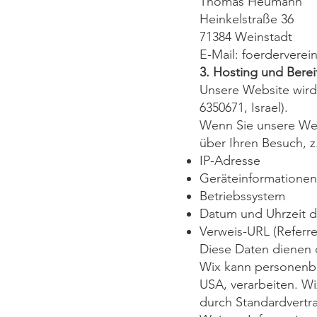
Thomas Heumann
Heinkelstraße 36
71384 Weinstadt
E-Mail: foerdervere
3. Hosting und Berei
Unsere Website wird 
6350671, Israel).
Wenn Sie unsere Web
über Ihren Besuch, z.
IP-Adresse
Geräteinformationen 
Betriebssystem
Datum und Uhrzeit de
Verweis-URL (Referre
Diese Daten dienen d
Wix kann personenbe
USA, verarbeiten. W
durch Standardvertr